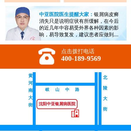
中亚医院医生提醒大家：
银屑病皮癣
消失只是说明症状有所缓解，在今后
的近几年中容易受外界各种因素的影
响，易导致复发，建议患者应做到....
点击拨打电话
400-189-9569
黄
北
河
陵
岐山中路
南
大
大
沈阳中亚银屑病医院
街
街