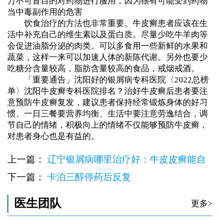
万不可盲目的对药物进行服用，因为很有可能受到药物
当中毒副作用的危害
饮食治疗的方法也非常重要。牛皮癣患者应该在生
活中补充自己的维生素以及蛋白质。尽量少吃牛羊肉等
会促进油脂分泌的肉类。可以多食用一些新鲜的水果和
蔬菜，这样一来可以加速人体的新陈代谢。另外也要少
吃糖分含量较高，脂肪含量较高的食品，戒烟戒酒。
「重要通告」沈阳好的银屑病专科医院〈2022总榜
单〉沈阳牛皮癣专科医院排名？治好牛皮癣后患者要注
意预防牛皮癣复发，建议患者保持经常锻炼身体的好习
惯、一日三餐要营养均衡、生活中要注意劳逸结合，调
节自己的情绪，积极向上的情绪不仅能够预防牛皮癣，
对患者身心也是有益的。
上一篇：
辽宁银屑病哪里治疗好：牛皮皮癣能自
愈吗
下一篇：
卡泊三醇停药后反复
医生团队
更多>