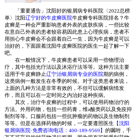
「重要通告」沈阳好的银屑病专科医院〈2022总榜
单〉沈阳
辽宁好的牛皮癣医院
牛皮癣专科医院排名？牛
皮癣是一种会严重影响患者外表的皮肤疾病，一些比较
在意自己外表的患者较容易因此患上心理疾病，患者不
用担心牛皮癣会不会跟着自己一生，因为牛皮癣是可以
治好的，下面跟着沈阳牛皮癣医院的医生一起了解一下
吧。
在一般情况下，牛皮癣患者可以采用一些物理治
疗，其中包括光疗法以及沐浴疗法等等。这种方法主要
适用于牛皮癣静止
辽宁治银屑病专业的医院
期的病例，
这类病例一般发生在冬季的时候。对于这类患者来说，
上面的几种方法是非常有效的，不但可以缓解病情发
作，而且可以在一定时间之内治好这种疾病。
其次，治疗牛皮癣的过程中，可以使用药物治疗的
方法。外用药物，包括一些药膏，维a酸类药以及免疫抑
制剂等等。口服药包括一些抗肿瘤的药物以及生物制剂
等等。但是在选择药物的时候，一定要遵照医生
【沈阳
银屑病医院·免费咨询电话：400-189-9569】
的嘱咐，千