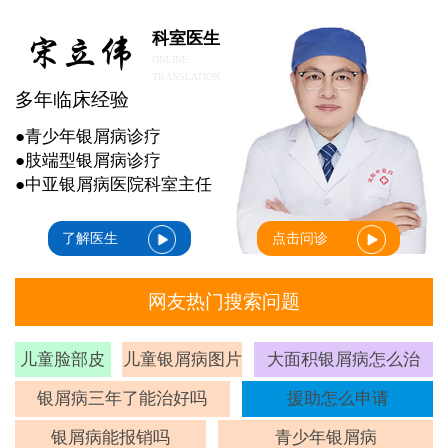
科室医生
ONLINE
TRANSLATION
多年临床经验
●青少年银屑病诊疗
●肢端型银屑病诊疗
●中亚银屑病医院科室主任
了解医生
点击问诊
网友热门搜索问题
儿童脸部皮
儿童银屑病图片
大面积银屑病怎么治
癣
银屑病三年了能治好吗
援助怎么申请
银屑病能报销吗
青少年银屑病