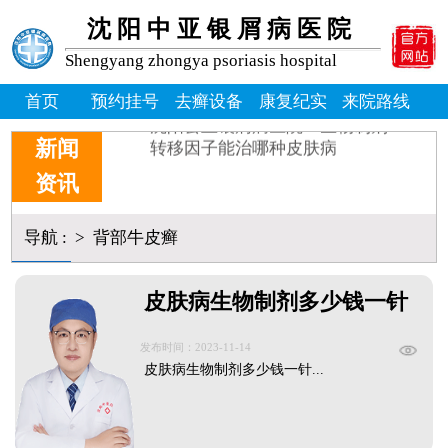
牛皮癣掉皮屑掉得多怎么办_
沈阳中亚银屑病医院
牛皮皮癣偏方-花椒和醋能治
沈阳银屑病炎症能吃什么消炎
Shengyang zhongya psoriasis hospital
皮癣图片初期症状图片
癣是为什么
首页
预约挂号
去癣设备
康复纪实
来院路线
沈阳公立银屑病医院：生物制剂
转移因子能治哪种皮肤病
新闻
资讯
导航
:
>
背部牛皮癣
皮肤病生物制剂多少钱一针
发布时间：2023-11-14
皮肤病生物制剂多少钱一针...