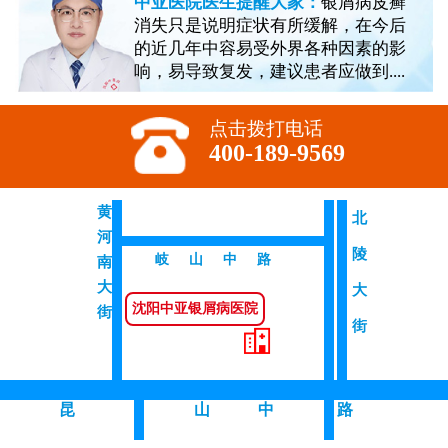
中亚医院医生提醒大家：
银屑病皮癣
消失只是说明症状有所缓解，在今后
的近几年中容易受外界各种因素的影
响，易导致复发，建议患者应做到....
点击拨打电话
400-189-9569
黄
北
河
陵
岐山中路
南
大
大
沈阳中亚银屑病医院
街
街
昆
山 中
路