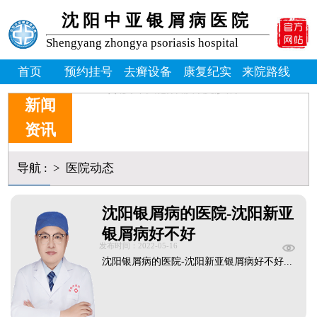
沈阳中亚银屑病医院
Shengyang zhongya psoriasis hospital
首页
预约挂号
去癣设备
康复纪实
来院路线
新闻
资讯
牛皮皮癣会自己好吗_牛皮癣
什么程度的银屑病要打生物制
导航
:
>
医院动态
牛皮癣患者能吃桃子吗_牛皮
牛皮癣掉皮屑掉得多怎么办_
牛皮皮癣偏方-花椒和醋能治
沈阳银屑病的医院-沈阳新亚
沈阳银屑病炎症能吃什么消炎
银屑病好不好
皮癣图片初期症状图片
发布时间：2022-05-16
癣是为什么
沈阳银屑病的医院-沈阳新亚银屑病好不好...
沈阳公立银屑病医院：生物制剂
转移因子能治哪种皮肤病