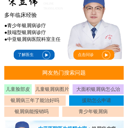
ONLINE
TRANSLATION
多年临床经验
●青少年银屑病诊疗
●肢端型银屑病诊疗
●中亚银屑病医院科室主任
了解医生
点击问诊
网友热门搜索问题
儿童脸部皮
儿童银屑病图片
大面积银屑病怎么治
癣
银屑病三年了能治好吗
援助怎么申请
银屑病能报销吗
青少年银屑病