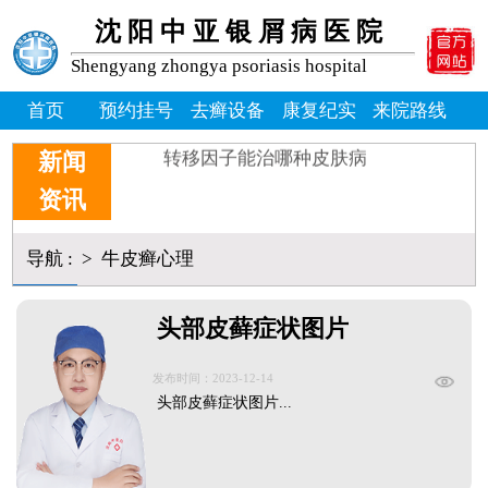
牛皮癣掉皮屑掉得多怎么办_
沈阳中亚银屑病医院
牛皮皮癣偏方-花椒和醋能治
沈阳银屑病炎症能吃什么消炎
Shengyang zhongya psoriasis hospital
皮癣图片初期症状图片
癣是为什么
首页
预约挂号
去癣设备
康复纪实
来院路线
沈阳公立银屑病医院：生物制剂
转移因子能治哪种皮肤病
新闻
资讯
导航
:
>
牛皮癣心理
头部皮藓症状图片
发布时间：2023-12-14
头部皮藓症状图片...