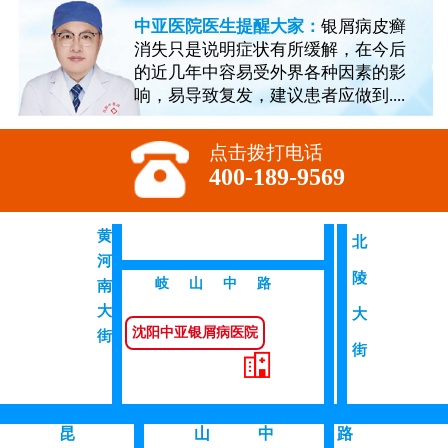
中亚医院医生提醒大家：
银屑病皮癣
消失只是说明症状有所缓解，在今后
的近几年中容易受外界各种因素的影
响，易导致复发，建议患者应做到....
点击拨打电话
400-189-9569
黄
北
河
陵
岐山中路
南
大
大
沈阳中亚银屑病医院
街
街
昆
山 中
路