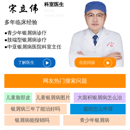
科室医生
ONLINE
TRANSLATION
多年临床经验
●青少年银屑病诊疗
●肢端型银屑病诊疗
●中亚银屑病医院科室主任
了解医生
点击问诊
网友热门搜索问题
儿童脸部皮
儿童银屑病图片
大面积银屑病怎么治
癣
银屑病三年了能治好吗
援助怎么申请
银屑病能报销吗
青少年银屑病