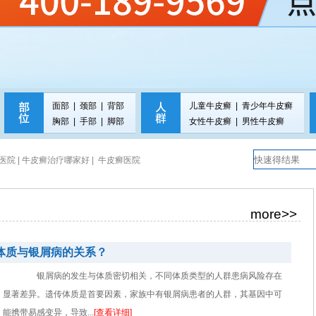
面部
|
颈部
|
背部
儿童牛皮癣
|
青少年牛皮癣
胸部
|
手部
|
脚部
女性牛皮癣
|
男性牛皮癣
院 |
牛皮癣治疗哪家好 |
牛皮癣医院
more>>
体质与银屑病的关系？
银屑病的发生与体质密切相关，不同体质类型的人群患病风险存在
显著差异。遗传体质是首要因素，家族中有银屑病患者的人群，其基因中可
能携带易感变异，导致...
[查看详细]