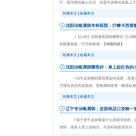
疗，因为害怕被人笑话，但是牛皮癣在皮肤上才会
转播本文
|
收藏本文
沈阳治银屑病专科医院：疗癣卡西甫
>【公布】沈阳看银屑病哪家好【口碑榜
的因素很多，它可能被感...
【详细内容】
转播本文
|
收藏本文
沈阳治银屑病哪里好：身上起红色的
>治牛皮肤癣的医院要如何选择，患者治
于慢性炎症性皮肤病。患银屑病患者一般患处都会
转播本文
|
收藏本文
辽宁专治银屑病：皮肤病忌口发物一
>孩子患牛皮肤癣是什么原因导致的，孩
加快，很多人患上该病后，不及时就医甚至自...