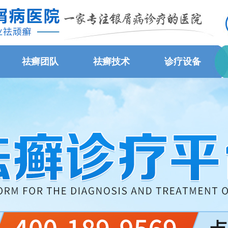
祛癣团队
祛癣技术
诊疗设备