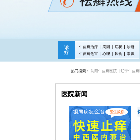
牛皮癣治疗
|
病因
|
症状
|
诊断
牛皮癣危害
|
心理
|
饮食
|
常识
热门搜索：
沈阳牛皮癣医院 |
辽宁牛皮癣医
医院新闻